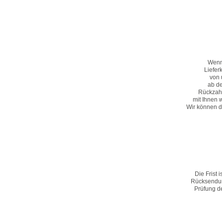
Wenn 
Liefer
von 
ab de
Rückzahl
mit Ihnen 
Wir können d
Die Frist 
Rücksendung
Prüfung d