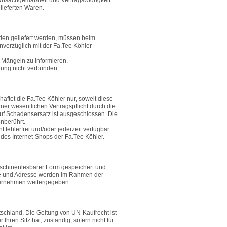
Unsachgemäßheit und Vertragswidrigkeit
lieferten Waren.
nden geliefert werden, müssen beim
nverzüglich mit der Fa.Tee Köhler
n Mängeln zu informieren.
elung nicht verbunden.
ftet die Fa.Tee Köhler nur, soweit diese
er wesentlichen Vertragspflicht durch die
uf Schadensersatz ist ausgeschlossen. Die
nberührt.
 fehlerfrei und/oder jederzeit verfügbar
t des Internet-Shops der Fa.Tee Köhler.
aschinenlesbarer Form gespeichert und
ame und Adresse werden im Rahmen der
nternehmen weitergegeben.
tschland. Die Geltung von UN-Kaufrecht ist
hren Sitz hat, zuständig, sofern nicht für