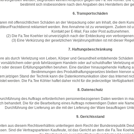
ervorgerufen werden, begründen keinen Anspruch gegen die Fa.Tee Köhler. Die 
bestimmt sich insbesondere nach den Angaben des Herstellers der ge
6. Transportschäden
aren mit offensichtlichen Schäden an der Verpackung oder am Inhalt, die dem Ku
iteur/Frachtdienst reklamiert werden. Ihre Annahme ist zu verweigern. Zudem ist u
Kontakt per E-Mail, Fax oder Post aufzunehmen.
(2) Die Fa.Tee Koehler ist unverzüglich nach der Entdeckung von verborgene
(3) Eine Verkürzung der gesetzlichen Verjährungsfristen ist mit dieser Reg
7. Haftungsbeschränkung
ere als durch Verletzung von Leben, Körper und Gesundheit entstehende Schäden ha
vorsätzlichem oder grob fahrlässigem Handeln oder auf schuldhafter Verletzung ein
r oder dessen Erfüllungsgehilfen beruhen. Eine darüber hinausgehende Haftung a
Bestimmungen des Produkthaftungsgesetzes bleiben hiervon u
em jetzigen Stand der Technik kann die Datenkommunikation über das Internet nicht
stet werden. Die Fa.Tee Köhler haftet daher nicht für die jederzeitige Verfügbarkei
8. Datenschutz
 Durchführung des Auftrags erforderlichen personenbezogenen Daten werden in m
lich behandelt. Die für die Bearbeitung eines Auftrags notwendigen Daten wie N
Durchführung der Lieferung an die mit der Lieferung der Ware beauftragen U
9. Gerichtsstand
gkeiten aus diesem Rechtsverhältnis unterliegen dem Recht der Bundesrepublik Deu
en. Sind die Vertragsparteien Kaufleute, ist das Gericht an dem die Fa.Tee Koehler I