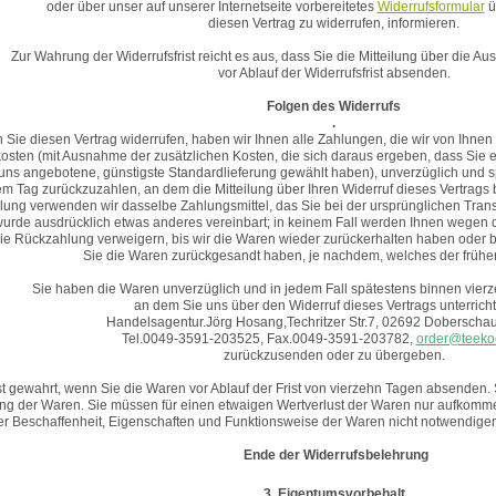
oder über unser auf unserer Internetseite vorbereitetes
Widerrufs
formular
ü
diesen Vertrag zu widerrufen, informieren.
Zur Wahrung der Widerrufsfrist reicht es aus, dass Sie die Mitteilung über die 
vor Ablauf der Widerrufsfrist absenden.
Folgen des Widerrufs
.
Sie diesen Vertrag widerrufen, haben wir Ihnen alle Zahlungen, die wir von Ihnen 
kosten (mit Ausnahme der zusätzlichen Kosten, die sich daraus ergeben, dass Sie e
uns angebotene, günstigste Standardlieferung gewählt haben), unverzüglich und 
m Tag zurückzuzahlen, an dem die Mitteilung über Ihren Widerruf dieses Vertrags 
ung verwenden wir dasselbe Zahlungsmittel, das Sie bei der ursprünglichen Trans
wurde ausdrücklich etwas anderes vereinbart; in keinem Fall werden Ihnen wegen
ie Rückzahlung verweigern, bis wir die Waren wieder zurückerhalten haben oder 
Sie die Waren zurückgesandt haben, je nachdem, welches der frühere
Sie haben die Waren unverzüglich und in jedem Fall spätestens binnen vie
an dem Sie uns über den Widerruf dieses Vertrags unterrich
Handelsagentur.Jörg Hosang,Techritzer Str.7, 02692 Doberscha
Tel.0049-3591-203525, Fax.0049-3591-203782,
order@teeko
zurückzusenden oder zu übergeben.
ist gewahrt, wenn Sie die Waren vor Ablauf der Frist von vierzehn Tagen absenden.
 der Waren. Sie müssen für einen etwaigen Wertverlust der Waren nur aufkommen
er Beschaffenheit, Eigenschaften und Funktionsweise der Waren nicht notwendige
Ende der Widerrufsbelehrung
3. Eigentumsvorbehalt