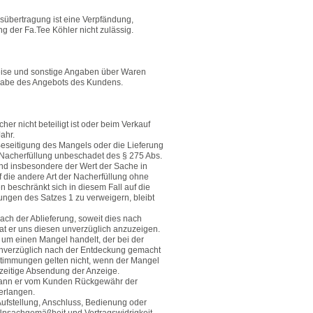
sübertragung ist eine Verpfändung,
g der Fa.Tee Köhler nicht zulässig.
Preise und sonstige Angaben über Waren
Abgabe des Angebots des Kundens.
er nicht beteiligt ist oder beim Verkauf
Jahr.
Beseitigung des Mangels oder die Lieferung
 Nacherfüllung unbeschadet des § 275 Abs.
ind insbesondere der Wert der Sache in
 die andere Art der Nacherfüllung ohne
 beschränkt sich in diesem Fall auf die
ungen des Satzes 1 zu verweigern, bleibt
nach der Ablieferung, soweit dies nach
at er uns diesen unverzüglich anzuzeigen.
h um einen Mangel handelt, der bei der
 unverzüglich nach der Entdeckung gemacht
stimmungen gelten nicht, wenn der Mangel
tzeitige Absendung der Anzeige.
o kann er vom Kunden Rückgewähr der
erlangen.
fstellung, Anschluss, Bedienung oder