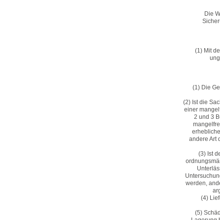
Die W
Sicher
(1) Mit d
ung
(1) Die Ge
(2) Ist die S
einer mangel
2 und 3 B
mangelfre
erhebliche
andere Art 
(3) Ist 
ordnungsmäßi
Unterläs
Untersuchung
werden, ande
ar
(4) Li
(5) Schä