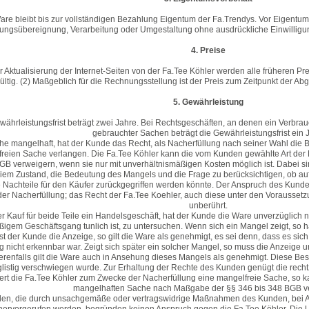
are bleibt bis zur vollständigen Bezahlung Eigentum der Fa.Trendys. Vor Eigentum
ungsübereignung, Verarbeitung oder Umgestaltung ohne ausdrückliche Einwilligun
4. Preise
er Aktualisierung der Internet-Seiten von der Fa.Tee Köhler werden alle früheren 
ültig. (2) Maßgeblich für die Rechnungsstellung ist der Preis zum Zeitpunkt der 
5. Gewährleistung
währleistungsfrist beträgt zwei Jahre. Bei Rechtsgeschäften, an denen ein Verbrauch
gebrauchter Sachen beträgt die Gewährleistungsfrist ein 
ache mangelhaft, hat der Kunde das Recht, als Nacherfüllung nach seiner Wahl die 
freien Sache verlangen. Die Fa.Tee Köhler kann die vom Kunden gewählte Art der
GB verweigern, wenn sie nur mit unverhältnismäßigen Kosten möglich ist. Dabei s
iem Zustand, die Bedeutung des Mangels und die Frage zu berücksichtigen, ob auf
 Nachteile für den Käufer zurückgegriffen werden könnte. Der Anspruch des Kunden
der Nacherfüllung; das Recht der Fa.Tee Koehler, auch diese unter den Voraussetz
unberührt.
der Kauf für beide Teile ein Handelsgeschäft, hat der Kunde die Ware unverzüglich 
gem Geschäftsgang tunlich ist, zu untersuchen. Wenn sich ein Mangel zeigt, so h
st der Kunde die Anzeige, so gilt die Ware als genehmigt, es sei denn, dass es sic
 nicht erkennbar war. Zeigt sich später ein solcher Mangel, so muss die Anzeige
renfalls gilt die Ware auch in Ansehung dieses Mangels als genehmigt. Diese Be
glistig verschwiegen wurde. Zur Erhaltung der Rechte des Kunden genügt die rech
efert die Fa.Tee Köhler zum Zwecke der Nacherfüllung eine mangelfreie Sache, s
mangelhaften Sache nach Maßgabe der §§ 346 bis 348 BGB v
den, die durch unsachgemäße oder vertragswidrige Maßnahmen des Kunden, bei Au