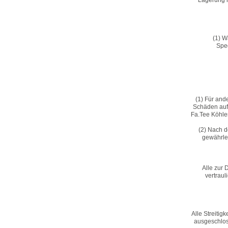
Lagerung h
(1) W
Sped
(1) Für and
Schäden auf 
Fa.Tee Köhle
(2) Nach d
gewährlei
Alle zur
vertrau
Alle Streiti
ausgeschloss