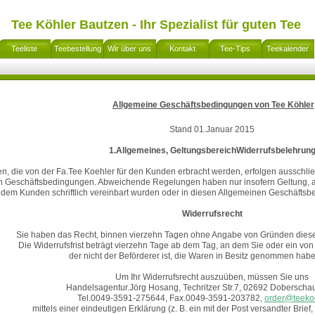
Tee Köhler Bautzen - Ihr Spezialist für guten Tee
Teeliste
Teebestellung
Wir über uns
Kontakt
Tee-Tips
Teekalender
Allgemeine Geschäftsbedingungen von Tee Köhler
Stand 01.Januar 2015
1.Allgemeines, GeltungsbereichWiderrufsbelehrun
en, die von der Fa.Tee Koehler für den Kunden erbracht werden, erfolgen ausschli
 Geschäftsbedingungen. Abweichende Regelungen haben nur insofern Geltung, al
dem Kunden schriftlich vereinbart wurden oder in diesen Allgemeinen Geschäfts
Widerrufsrecht
Sie haben das Recht, binnen vierzehn Tagen ohne Angabe von Gründen diese
Die Widerrufsfrist beträgt vierzehn Tage ab dem Tag, an dem Sie oder ein von
der nicht der Beförderer ist, die Waren in Besitz genommen habe
Um Ihr Widerrufsrecht auszuüben, müssen Sie uns
Handelsagentur.Jörg Hosang, Techritzer Str.7, 02692 Dobersch
Tel.0049-3591-275644, Fax.0049-3591-203782,
order@teeko
mittels einer eindeutigen Erklärung (z. B. ein mit der Post versandter Brief