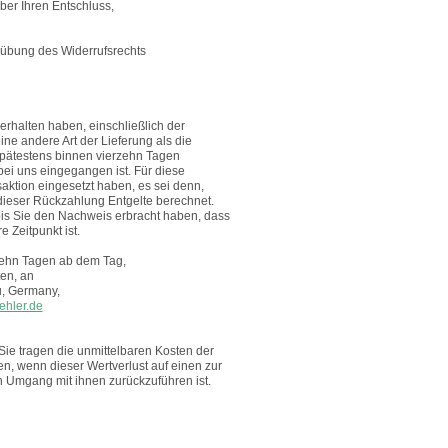
ber Ihren Entschluss,
Ausübung des Widerrufsrechts
erhalten haben, einschließlich der
ine andere Art der Lieferung als die
spätestens binnen vierzehn Tagen
bei uns eingegangen ist. Für diese
aktion eingesetzt haben, es sei denn,
 dieser Rückzahlung Entgelte berechnet.
bis Sie den Nachweis erbracht haben, dass
 Zeitpunkt ist.
rzehn Tagen ab dem Tag,
ten, an
u, Germany,
ehler.de
 Sie tragen die unmittelbaren Kosten der
, wenn dieser Wertverlust auf einen zur
n Umgang mit ihnen zurückzuführen ist.